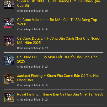
Sugar Rush 1000 – Quay Thưởng Cực Vui, Nhận Quà
20
Thú
Các
Cực Đã
Th3
Vị
Phương
Và
Pháp
Chức năng bình luận bị tắt
ở
Lôi
Nuôi
Sugar
Cuốn
Lô
Rush
Cá Cược Valorant – Bộ Môn Giải Trí Sôi Động Top 1
20
Đề
1000
We88
Th3
Miền
–
Bắc
Quay
Chức năng bình luận bị tắt
ở
Cực
Thưởng
Cá
Hiệu
Cực
Cược
Cá Cược Dota 2 – Hướng Dẫn Cách Chơi Cho Người
Quả
20
Vui,
Valorant
Mới Năm 2025
Th3
Nhận
–
Quà
Bộ
Chức năng bình luận bị tắt
ở
Cực
Môn
Cá
Đã
Giải
Cược
Cá Cược LOL – Bộ Môn Giải Trí Hấp Dẫn Kịch Tính
20
Trí
Dota
2025
Th3
Sôi
2
Động
–
Chức năng bình luận bị tắt
ở
Top
Hướng
Cá
1
Dẫn
Cược
Jackpot Fishing – Khám Phá Game Bắn Cá Thu Hút
We88
20
Cách
LOL
Hàng Đầu
Th3
Chơi
–
Cho
Bộ
Chức năng bình luận bị tắt
ở
Người
Môn
Jackpot
Mới
Giải
Fishing
Royal Fishing – Game Bắn Cá Hấp Dẫn Nhất Tại We88
Năm
20
Trí
–
2025
Th3
Hấp
Chức năng bình luận bị tắt
Khám
ở
Dẫn
Phá
Royal
Kịch
Game
Fishing