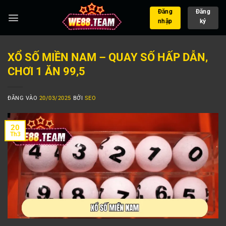
Bỏ
Đăng
Đăng
qua
nhập
ký
nội
dung
XỔ SỐ MIỀN NAM – QUAY SỐ HẤP DẪN,
CHƠI 1 ĂN 99,5
ĐĂNG VÀO
20/03/2025
BỞI
SEO
20
Th3