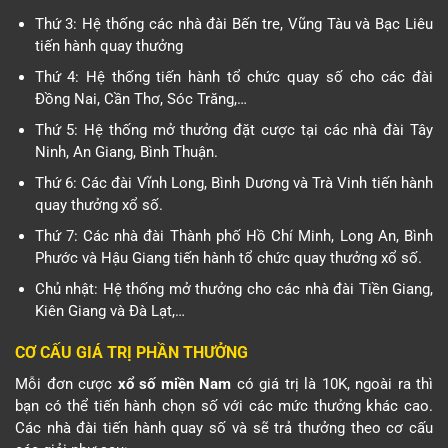
Thứ 3: Hệ thống các nhà đài Bến tre, Vũng Tàu và Bạc Liêu
tiến hành quay thưởng
Thứ 4: Hệ thống tiến hành tổ chức quay số cho các đài
Đồng Nai, Cần Thơ, Sóc Trăng,…
Thứ 5: Hệ thống mở thưởng đặt cược tại các nhà đài Tây
Ninh, An Giang, Bình Thuận.
Thứ 6: Các đài Vĩnh Long, Bình Dương và Trà Vinh tiến hành
quay thưởng xổ số.
Thứ 7: Các nhà đài Thành phố Hồ Chí Minh, Long An, Bình
Phước và Hậu Giang tiến hành tổ chức quay thưởng xổ số.
Chủ nhật: Hệ thống mở thưởng cho các nhà đài Tiền Giang,
Kiên Giang và Đà Lạt,…
CƠ CẤU GIÁ TRỊ PHẦN THƯỞNG
Mỗi đơn cược
xổ số miền Nam
có giá trị là 10K, ngoài ra thì
bạn có thể tiến hành chọn số với các mức thưởng khác cao.
Các nhà đài tiến hành quay số và sẽ trả thưởng theo cơ cấu