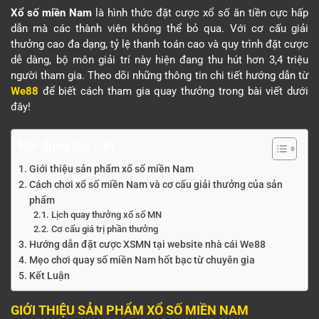
Xổ số miền Nam
là hình thức đặt cược xổ số ăn tiền cực hấp
dẫn mà các thành viên không thể bỏ qua. Với cơ cấu giải
thưởng cao đa dạng, tỷ lệ thanh toán cao và quy trình đặt cược
dễ dàng, bộ môn giải trí này hiện đang thu hút hơn 3,4 triệu
người tham gia. Theo dõi những thông tin chi tiết hướng dẫn từ
We88
để biết cách tham gia quay thưởng trong bài viết dưới
đây!
Nội dung bài viết
Giới thiệu sản phẩm xổ số miền Nam
Cách chơi xổ số miền Nam và cơ cấu giải thưởng của sản
phẩm
Lịch quay thưởng xổ số MN
Cơ cấu giá trị phần thưởng
Hướng dẫn đặt cược XSMN tại website nhà cái We88
Mẹo chơi quay số miền Nam hốt bạc từ chuyên gia
Kết Luận
GIỚI THIỆU SẢN PHẨM XỔ SỐ MIỀN NAM