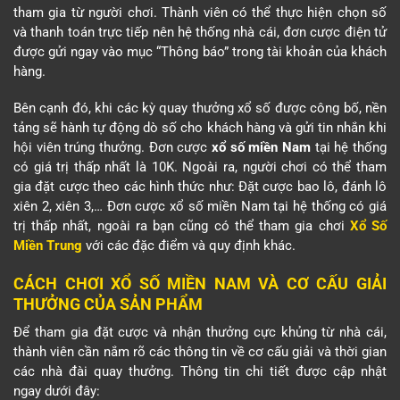
tham gia từ người chơi. Thành viên có thể thực hiện chọn số
và thanh toán trực tiếp nên hệ thống nhà cái, đơn cược điện tử
được gửi ngay vào mục “Thông báo” trong tài khoản của khách
hàng.
Bên cạnh đó, khi các kỳ quay thưởng xổ số được công bố, nền
tảng sẽ hành tự động dò số cho khách hàng và gửi tin nhắn khi
hội viên trúng thưởng. Đơn cược
xổ số miền Nam
tại hệ thống
có giá trị thấp nhất là 10K. Ngoài ra, người chơi có thể tham
gia đặt cược theo các hình thức như: Đặt cược bao lô, đánh lô
xiên 2, xiên 3,… Đơn cược xổ số miền Nam tại hệ thống có giá
trị thấp nhất, ngoài ra bạn cũng có thể tham gia chơi
Xổ Số
Miền Trung
với các đặc điểm và quy định khác.
CÁCH CHƠI XỔ SỐ MIỀN NAM VÀ CƠ CẤU GIẢI
THƯỞNG CỦA SẢN PHẨM
Để tham gia đặt cược và nhận thưởng cực khủng từ nhà cái,
thành viên cần nắm rõ các thông tin về cơ cấu giải và thời gian
các nhà đài quay thưởng. Thông tin chi tiết được cập nhật
ngay dưới đây: