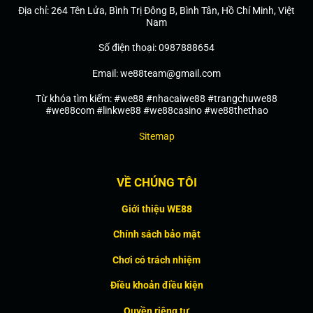
Địa chỉ: 264 Tên Lửa, Bình Trị Đông B, Bình Tân, Hồ Chí Minh, Việt
Nam
Số điện thoại: 0987888654
Email:
we88team@gmail.com
Từ khóa tìm kiếm: #we88 #nhacaiwe88 #trangchuwe88
#we88com #linkwe88 #we88casino #we88thethao
Sitemap
VỀ CHÚNG TÔI
Giới thiệu WE88
Chính sách bảo mật
Chơi có trách nhiệm
Điều khoản điều kiện
Quyền riêng tư