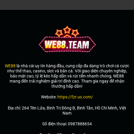
Nhất
Dẫn
Tại
Chơi
We88
Và
Tính
Tiền
Cược
Xiên
WE88
là nhà cái uy tín hàng đầu, cung cấp đa dạng trò chơi cá cược
như thể thao, casino, slot và bắn cá. Với giao diện chuyên nghiệp,
bảo mật cao, tỷ lệ kèo hấp dẫn và rút tiền nhanh chóng, WE88
mang đến trải nghiệm giải trí đỉnh cao. Tham gia ngay để nhận
thưởng hấp dẫn!
Website:
https://fzr.us.com/
Địa chỉ: 264 Tên Lửa, Bình Trị Đông B, Bình Tân, Hồ Chí Minh, Việt
Nam
Số điện thoại: 0987888654