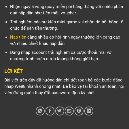
Nhận ngay 5 vòng quay miễn phí hàng tháng với nhiều phần
quà hấp dẫn như tiền mặt, voucher,…
Trải nghiệm các sự kiện mini game vui nhộn do hệ thống tổ
chức để săn tiền thưởng.
Nạp tiền
càng nhiều cơ hội rinh ngay thưởng lớn càng cao
với nhiều chiết khấu hấp dẫn.
Đăng nhập account trải nghiệm cá cược thoải mái với
chương trình hoàn cược khủng không giới hạn.
LỜI KẾT
Bài viết trên đây đã hướng dẫn chi tiết toàn bộ các bước đăng
nhập We88 nhanh chóng nhất. Để bảo vệ tài khoản an toàn, hội
viên đừng quên thay đổi password định kỳ nhé!