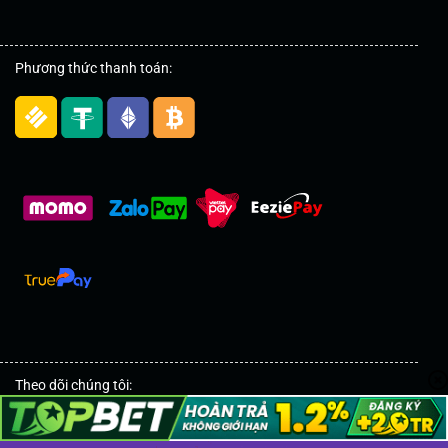
Phương thức thanh toán:
Theo dõi chúng tôi: