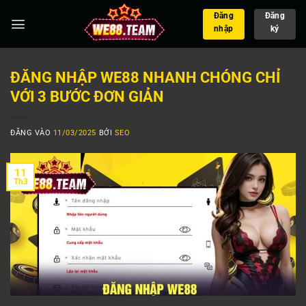
Bỏ
Đăng
Đăng
qua
nhập
ký
nội
dung
ĐĂNG NHẬP WE88 NHANH CHÓNG CHỈ
VỚI 3 BƯỚC ĐƠN GIẢN
ĐĂNG VÀO
11/03/2025
BỞI
SEO
11
Th3