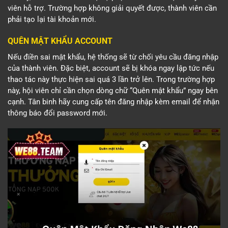
viên hỗ trợ. Trường hợp không giải quyết được, thành viên cần
phải tạo lại tài khoản mới.
QUÊN MẬT KHẨU ACCOUNT
Nếu điền sai mật khẩu, hệ thống sẽ từ chối yêu cầu đăng nhập
của thành viên. Đặc biệt, account sẽ bị khóa ngay lập tức nếu
thao tác này thực hiện sai quá 3 lần trở lên. Trong trường hợp
này, hội viên chỉ cần chọn dòng chữ “Quên mật khẩu” ngay bên
cạnh. Tân binh hãy cung cấp tên đăng nhập kèm email để nhận
thông báo đổi password mới.