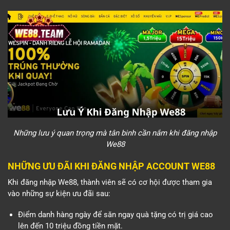
Những lưu ý quan trọng mà tân binh cần nắm khi đăng nhập
We88
NHỮNG ƯU ĐÃI KHI ĐĂNG NHẬP ACCOUNT WE88
Khi đăng nhập We88, thành viên sẽ có cơ hội được tham gia
vào những sự kiện ưu đãi sau:
Điểm danh hàng ngày để săn ngay quà tặng có trị giá cao
lên đến 10 triệu đồng tiền mặt.