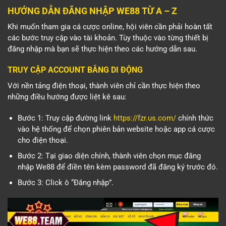
HƯỚNG DẪN ĐĂNG NHẬP WE88 TỪ A – Z
Khi muốn tham gia cá cược online, hội viên cần phải hoàn tất
các bước truy cập vào tài khoản. Tùy thuộc vào từng thiết bị
đăng nhập mà bạn sẽ thực hiện theo các hướng dẫn sau.
TRUY CẬP ACCOUNT BẰNG DI ĐỘNG
Với nền tảng điện thoại, thành viên chỉ cần thực hiện theo
những điều hướng được liệt kê sau:
Bước 1: Truy cập đường link
https://fzr.us.com/
chính thức
vào hệ thống để chọn phiên bản website hoặc app cá cược
cho điện thoại.
Bước 2: Tại giao diện chính, thành viên chọn mục đăng
nhập We88 để điền tên kèm password đã đăng ký trước đó.
Bước 3: Click ô “Đăng nhập”.