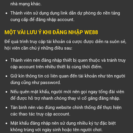
nhà mạng khác.
Thành viên sử dụng dụng link dẫn dự phòng do nền tảng
cung cấp để đăng nhập account.
MỘT VÀI LƯU Ý KHI ĐĂNG NHẬP WE88
Để quá trình truy cập tài khoản cá cược được diễn ra suôn sẻ,
hội viên cần chú ý những điều sau:
Thành viên nên đăng nhập thiết bị quen thuộc và tránh truy
cập account trên nhiều thiết bị cùng thời điểm.
Giữ kín thông tin có liên quan đến tài khoản như tên người
dùng cũng như password.
Nếu quên mật khẩu, người mới nên gọi ngay tổng đài viên
để được hỗ trợ nhanh chóng thay vì cố gắng đăng nhập.
Tân binh nên vào đúng website chính thống để thực hiện
các thao tác truy cập account.
Mật khẩu đăng nhập nên sử dụng nhiều ký tự đặc biệt
không trùng với ngày sinh hoặc tên người chơi.