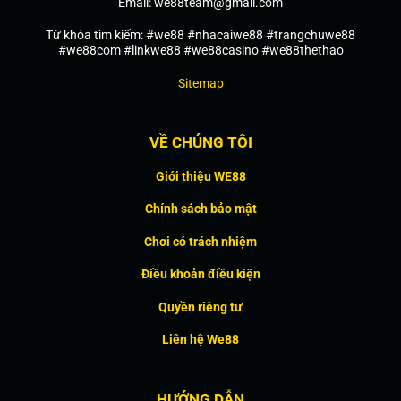
Email:
we88team@gmail.com
Từ khóa tìm kiếm: #we88 #nhacaiwe88 #trangchuwe88
#we88com #linkwe88 #we88casino #we88thethao
Sitemap
VỀ CHÚNG TÔI
Giới thiệu WE88
Chính sách bảo mật
Chơi có trách nhiệm
Điều khoản điều kiện
Quyền riêng tư
Liên hệ We88
HƯỚNG DẪN