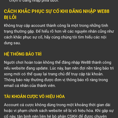
chọn ô đăng nhập phía dưới.
CÁCH KHẮC PHỤC SỰ CỐ KHI ĐĂNG NHẬP WE88
BỊ LỖI
Không truy cập account thành công là một trong những tình
trạng thường gặp. Để hiểu rõ hơn về các nguyên nhân cũng như
cách khắc phục sự cố, hãy cùng chúng tôi tìm hiểu các nội
dung sau.
HỆ THỐNG BẢO TRÌ
Người chơi hoàn toàn không thể đăng nhập We88 thành công
nếu website đang update. Lúc này, bạn nên đợi nền tảng bảo trì
xong mới có thể quay lại trang chủ để truy cập tài khoản.
Thông báo này thường được đơn vị thông báo rõ ràng trong
email cá nhân của thành viên.
TÀI KHOẢN CƯỢC VÔ HIỆU HÓA
Account cá cược không dùng trong một khoảng thời gian dài
hoặc vi phạm chính sách website sẽ bị vô hiệu hóa. Khi gặp sự
cố này, tân binh nên liên hệ bộ phận CSKH để được chuyên