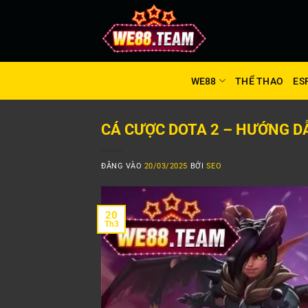
Bỏ
qua
nội
dung
WE88
THỂ THAO
ES
CÁ CƯỢC DOTA 2 – HƯỚNG D
ĐĂNG VÀO
20/03/2025
BỞI
SEO
20
Th3