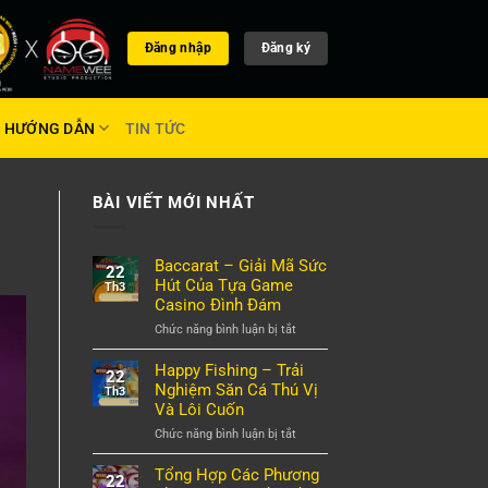
Đăng nhập
Đăng ký
HƯỚNG DẪN
TIN TỨC
BÀI VIẾT MỚI NHẤT
Baccarat – Giải Mã Sức
22
Hút Của Tựa Game
Th3
Casino Đình Đám
Chức năng bình luận bị tắt
ở
Baccarat
–
Happy Fishing – Trải
22
Giải
Nghiệm Săn Cá Thú Vị
Th3
Mã
Và Lôi Cuốn
Sức
Hút
Chức năng bình luận bị tắt
ở
Của
Happy
Tựa
Fishing
Tổng Hợp Các Phương
Game
22
–