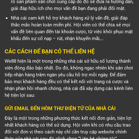
rõ sản phẩm sân chơi cung cấp do đó sẽ đưa ra hướng dẫn,
giải đáp hữu ích cho mọi vấn đề bạn đang phải đối mặt.
Nhà cái cam kết hỗ trợ khách hàng xử lý vấn đề, giải đáp
thắc mắc hoàn toàn miễn phí. Hội viên có thể chia sẻ mọi
vấn đề liên quan đến tài khoản cược, từ việc khôi phục mật
khẩu đến sự cố nạp – rút, nhận khuyến mãi,…
CÁC CÁCH ĐỂ BẠN CÓ THỂ LIÊN HỆ
We88 hiện là một trong những nhà cái sở hữu số lượng thành
viên đông đảo bậc nhất. Do đó, không ngạc nhiên khi sân chơi
tiếp nhận hàng trăm ngàn yêu cầu hỗ trợ mỗi ngày. Để đảm
bảo mọi khách hàng đều có thể kết nối với trang cá cược và
nhận phản hồi nhanh chóng, nhà cái đã xây dựng các kênh liên
hệ tiện lợi sau:
GỬI EMAIL ĐẾN HÒM THƯ ĐIỆN TỬ CỦA NHÀ CÁI
Đây là một trong những phương thức kết nối đơn giản, tiện lợi
nhất khách hàng có thể sử dụng. Hội viên khi có nhu cầu trao
đổi với đơn vị theo cách này chỉ cần truy cập website chính
thức của nhà cái sau đó click chọn “Liên hệ chúng tôi”.