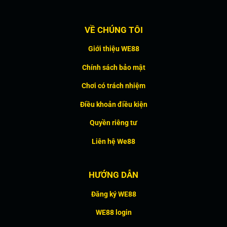
VỀ CHÚNG TÔI
Giới thiệu WE88
Chính sách bảo mật
Chơi có trách nhiệm
Điều khoản điều kiện
Quyền riêng tư
Liên hệ We88
HƯỚNG DẪN
Đăng ký WE88
WE88 login