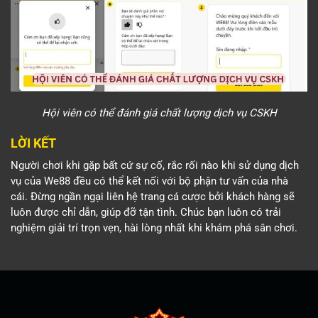
Hội viên có thể đánh giá chất lượng dịch vụ CSKH
LỜI KẾT
Người chơi khi gặp bất cứ sự cố, rắc rối nào khi sử dụng dịch
vụ của We88 đều có thể kết nối với bộ phận tư vấn của nhà
cái. Đừng ngần ngại liên hệ trang cá cược bởi khách hàng sẽ
luôn được chỉ dẫn, giúp đỡ tận tình. Chúc bạn luôn có trải
nghiệm giải trí trọn vẹn, hài lòng nhất khi khám phá sân chơi.