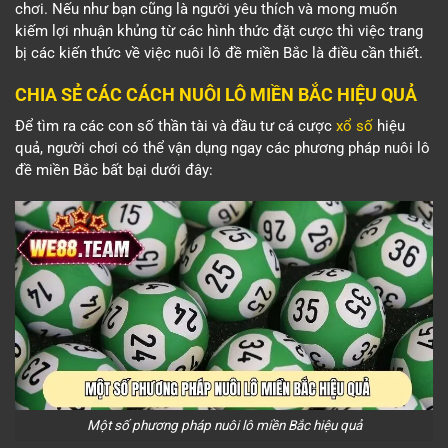
chơi. Nếu như bạn cũng là người yêu thích và mong muốn
kiếm lợi nhuận khủng từ các hình thức đặt cược thì việc trang
bị các kiến thức về việc nuôi lô đề miền Bắc là điều cần thiết.
CHIA SẺ CÁC CÁCH NUÔI LÔ MIỀN BẮC HIỆU QUẢ
Để tìm ra các con số thần tài và đầu tư cá cược
xổ số
hiệu
quả, người chơi có thể vận dụng ngay các phương pháp nuôi lô
đề miền Bắc bất bại dưới đây:
Một số phương pháp nuôi lô miền Bắc hiệu quả