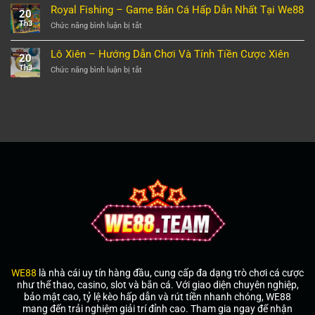
Mới
Giải
Fishing
Royal Fishing – Game Bắn Cá Hấp Dẫn Nhất Tại We88
Năm
20
Trí
–
2025
Th3
Hấp
Chức năng bình luận bị tắt
Khám
ở
Dẫn
Phá
Royal
Kịch
Game
Fishing
Lô Xiên – Hướng Dẫn Chơi Và Tính Tiền Cược Xiên
Tính
20
Bắn
–
2025
Th3
Cá
Game
Chức năng bình luận bị tắt
ở
Thu
Bắn
Lô
Hút
Cá
Xiên
Hàng
Hấp
–
Đầu
Dẫn
Hướng
Nhất
Dẫn
Tại
Chơi
We88
Và
Tính
Tiền
Cược
Xiên
WE88
là nhà cái uy tín hàng đầu, cung cấp đa dạng trò chơi cá cược
như thể thao, casino, slot và bắn cá. Với giao diện chuyên nghiệp,
bảo mật cao, tỷ lệ kèo hấp dẫn và rút tiền nhanh chóng, WE88
mang đến trải nghiệm giải trí đỉnh cao. Tham gia ngay để nhận