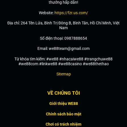
thưởng hấp dẫn!
Website:
https://fzr.us.com/
Địa chỉ: 264 Tên Lửa, Bình Trị Đông B, Bình Tân, Hồ Chí Minh, Việt
Nam
Số điện thoại: 0987888654
Email:
we88team@gmail.com
Từ khóa tìm kiếm: #we88 #nhacaiwe88 #trangchuwe88
#we88com #linkwe88 #we88casino #we88thethao
Sitemap
VỀ CHÚNG TÔI
Giới thiệu WE88
Chính sách bảo mật
Chơi có trách nhiệm