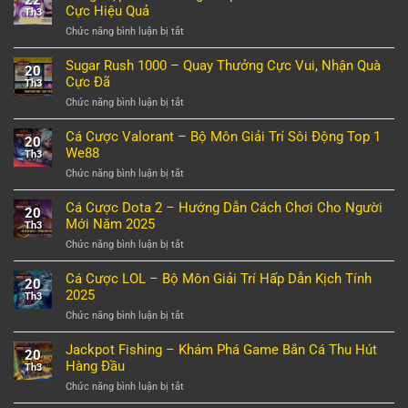
–
Cực Hiệu Quả
Th3
Game
Trải
Casino
Nghiệm
Chức năng bình luận bị tắt
ở
Đình
Săn
Tổng
Đám
Cá
Hợp
Sugar Rush 1000 – Quay Thưởng Cực Vui, Nhận Quà
20
Thú
Các
Cực Đã
Th3
Vị
Phương
Và
Pháp
Chức năng bình luận bị tắt
ở
Lôi
Nuôi
Sugar
Cuốn
Lô
Rush
Cá Cược Valorant – Bộ Môn Giải Trí Sôi Động Top 1
20
Đề
1000
We88
Th3
Miền
–
Bắc
Quay
Chức năng bình luận bị tắt
ở
Cực
Thưởng
Cá
Hiệu
Cực
Cược
Cá Cược Dota 2 – Hướng Dẫn Cách Chơi Cho Người
Quả
20
Vui,
Valorant
Mới Năm 2025
Th3
Nhận
–
Quà
Bộ
Chức năng bình luận bị tắt
ở
Cực
Môn
Cá
Đã
Giải
Cược
Cá Cược LOL – Bộ Môn Giải Trí Hấp Dẫn Kịch Tính
20
Trí
Dota
2025
Th3
Sôi
2
Động
–
Chức năng bình luận bị tắt
ở
Top
Hướng
Cá
1
Dẫn
Cược
Jackpot Fishing – Khám Phá Game Bắn Cá Thu Hút
We88
20
Cách
LOL
Hàng Đầu
Th3
Chơi
–
Cho
Bộ
Chức năng bình luận bị tắt
ở
Người
Môn
Jackpot