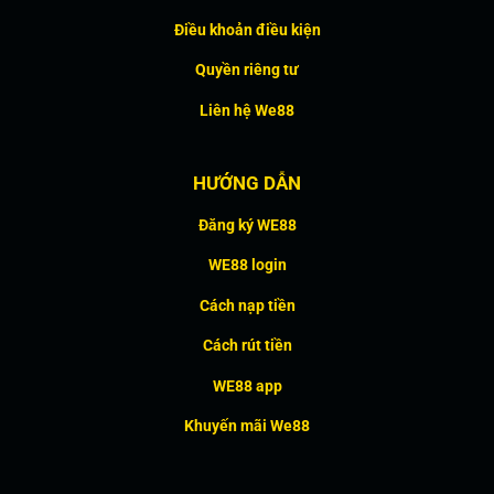
Điều khoản điều kiện
Quyền riêng tư
Liên hệ We88
HƯỚNG DẪN
Đăng ký WE88
WE88 login
Cách nạp tiền
Cách rút tiền
WE88 app
Khuyến mãi We88