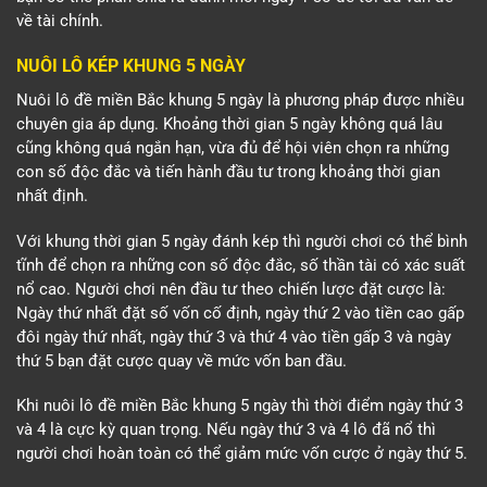
về tài chính.
NUÔI LÔ KÉP KHUNG 5 NGÀY
Nuôi lô đề miền Bắc khung 5 ngày là phương pháp được nhiều
chuyên gia áp dụng. Khoảng thời gian 5 ngày không quá lâu
cũng không quá ngắn hạn, vừa đủ để hội viên chọn ra những
con số độc đắc và tiến hành đầu tư trong khoảng thời gian
nhất định.
Với khung thời gian 5 ngày đánh kép thì người chơi có thể bình
tĩnh để chọn ra những con số độc đắc, số thần tài có xác suất
nổ cao. Người chơi nên đầu tư theo chiến lược đặt cược là:
Ngày thứ nhất đặt số vốn cố định, ngày thứ 2 vào tiền cao gấp
đôi ngày thứ nhất, ngày thứ 3 và thứ 4 vào tiền gấp 3 và ngày
thứ 5 bạn đặt cược quay về mức vốn ban đầu.
Khi nuôi lô đề miền Bắc khung 5 ngày thì thời điểm ngày thứ 3
và 4 là cực kỳ quan trọng. Nếu ngày thứ 3 và 4 lô đã nổ thì
người chơi hoàn toàn có thể giảm mức vốn cược ở ngày thứ 5.